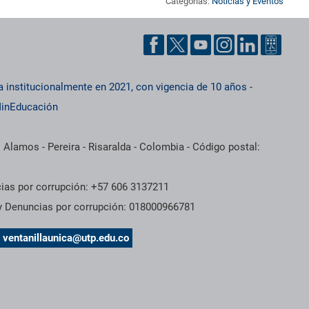
Categorías:
Noticias y Eventos
a institucionalmente en 2021, con vigencia de 10 años
-
inEducación
 Alamos - Pereira - Risaralda - Colombia - Código postal:
cias por corrupción: +57 606 3137211
 y Denuncias por corrupción: 018000966781
s
ventanillaunica@utp.edu.co