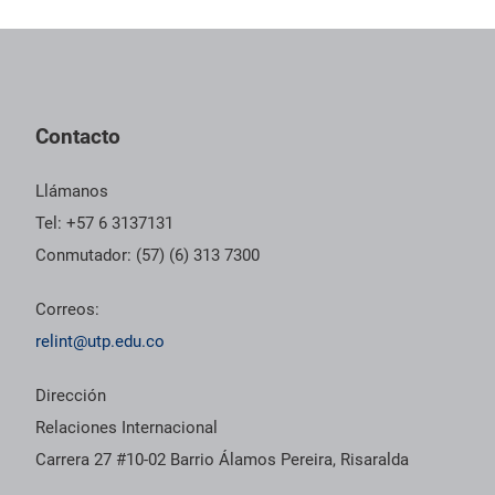
Pie de página con información de contacto, redes sociales y dat
Contacto
Llámanos
Tel: +57 6 3137131
Conmutador: (57) (6) 313 7300
Correos:
relint@utp.edu.co
Dirección
Relaciones Internacional
Carrera 27 #10-02 Barrio Álamos Pereira, Risaralda