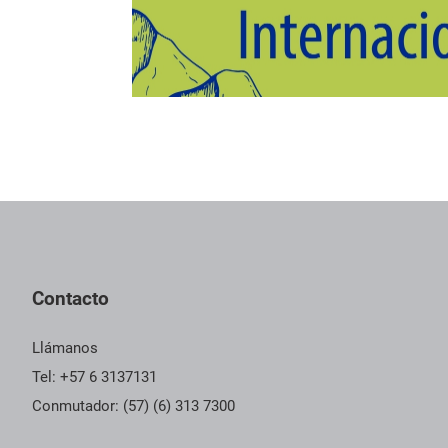
Pie de página con información de contacto, redes sociales y dat
Contacto
Llámanos
Tel: +57 6 3137131
Conmutador: (57) (6) 313 7300