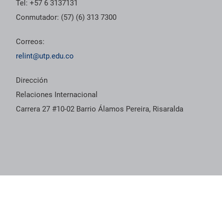
Tel: +57 6 3137131
Conmutador: (57) (6) 313 7300
Correos:
relint@utp.edu.co
Dirección
Relaciones Internacional
Carrera 27 #10-02 Barrio Álamos Pereira, Risaralda