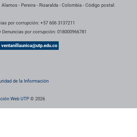
 Alamos - Pereira - Risaralda - Colombia - Código postal:
cias por corrupción: +57 606 3137211
 y Denuncias por corrupción: 018000966781
s
ventanillaunica@utp.edu.co
uridad de la Información
ración Web UTP
© 2026