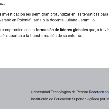
ez.
de investigación les permitirán profundizar en las temáticas pa
verano en Polonia”, señaló la docente Juliana Jaramillo.
 su compromiso con la
formación de líderes globales
que, a travé
ción, aportan a la transformación de su entorno.
os institucionales
Información institucional
Universidad Tecnológica de Pereira
Reacreditad
Institución de Educación Superior vigilada por
M