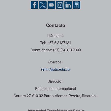
Pie de página con información de contacto, redes sociales y dat
Contacto
Llámanos
Tel: +57 6 3137131
Conmutador: (57) (6) 313 7300
Correos:
relint@utp.edu.co
Dirección
Relaciones Internacional
Carrera 27 #10-02 Barrio Álamos Pereira, Risaralda
Información institucional
Universidad Tecnológica de Pereira