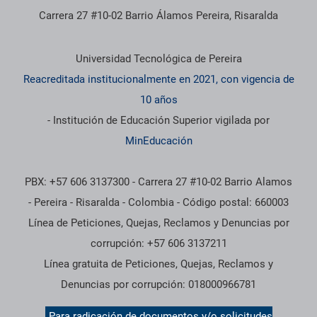
Carrera 27 #10-02 Barrio Álamos Pereira, Risaralda
Información institucional
Universidad Tecnológica de Pereira
Reacreditada institucionalmente en 2021, con vigencia de
10 años
- Institución de Educación Superior vigilada por
MinEducación
PBX: +57 606 3137300 - Carrera 27 #10-02 Barrio Alamos
- Pereira - Risaralda - Colombia - Código postal: 660003
Línea de Peticiones, Quejas, Reclamos y Denuncias por
corrupción: +57 606 3137211
Línea gratuita de Peticiones, Quejas, Reclamos y
Denuncias por corrupción: 018000966781
Para radicación de documentos y/o solicitudes