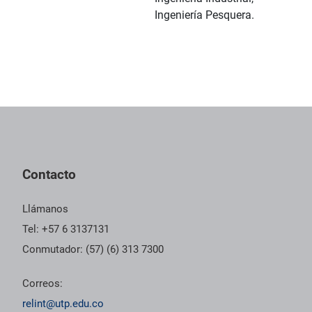
Ingeniería Pesquera.
Pie de página con información de contacto, redes sociales y dat
Contacto
Llámanos
Tel: +57 6 3137131
Conmutador: (57) (6) 313 7300
Correos:
relint@utp.edu.co