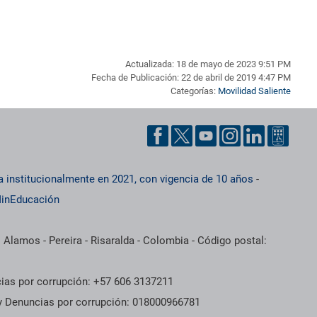
Actualizada: 18 de mayo de 2023 9:51 PM
Fecha de Publicación: 22 de abril de 2019 4:47 PM
Categorías:
Movilidad Saliente
a institucionalmente en 2021, con vigencia de 10 años
-
inEducación
 Alamos - Pereira - Risaralda - Colombia - Código postal:
cias por corrupción: +57 606 3137211
 y Denuncias por corrupción: 018000966781