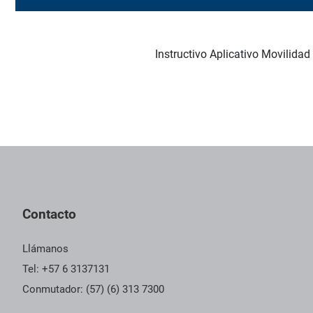
Instructivo Aplicativo Movilidad
Pie de página con información de contacto, redes sociales y dat
Contacto
Llámanos
Tel: +57 6 3137131
Conmutador: (57) (6) 313 7300