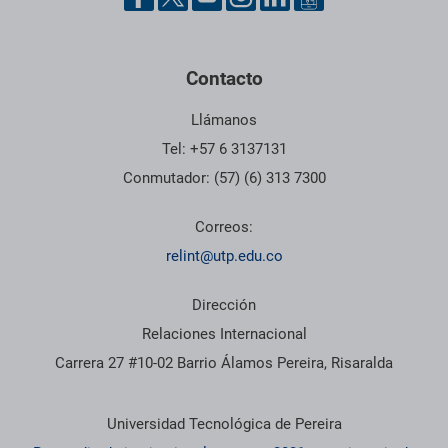
Contacto
Llámanos
Tel: +57 6 3137131
Conmutador: (57) (6) 313 7300
Correos:
relint@utp.edu.co
Dirección
Relaciones Internacional
Carrera 27 #10-02 Barrio Álamos Pereira, Risaralda
Información institucional
Universidad Tecnológica de Pereira