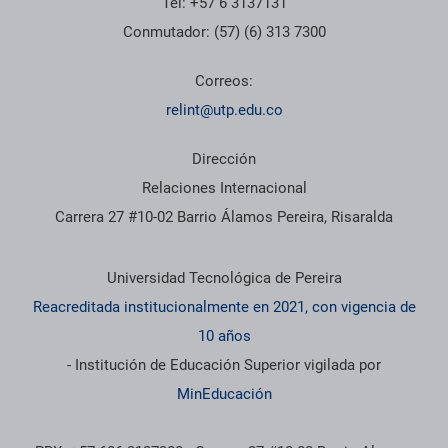
Tel: +57 6 3137131
Conmutador: (57) (6) 313 7300
Correos:
relint@utp.edu.co
Dirección
Relaciones Internacional
Carrera 27 #10-02 Barrio Álamos Pereira, Risaralda
Información institucional
Universidad Tecnológica de Pereira
Reacreditada institucionalmente en 2021, con vigencia de
10 años
- Institución de Educación Superior vigilada por
MinEducación