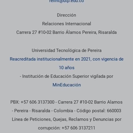
relint@utp.edu.co
Dirección
Relaciones Internacional
Carrera 27 #10-02 Barrio Álamos Pereira, Risaralda
Información institucional
Universidad Tecnológica de Pereira
Reacreditada institucionalmente en 2021, con vigencia de
10 años
- Institución de Educación Superior vigilada por
MinEducación
PBX: +57 606 3137300 - Carrera 27 #10-02 Barrio Alamos
- Pereira - Risaralda - Colombia - Código postal: 660003
Línea de Peticiones, Quejas, Reclamos y Denuncias por
corrupción: +57 606 3137211