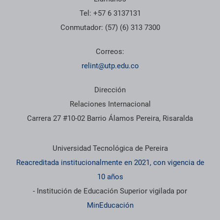
Tel: +57 6 3137131
Conmutador: (57) (6) 313 7300
Correos:
relint@utp.edu.co
Dirección
Relaciones Internacional
Carrera 27 #10-02 Barrio Álamos Pereira, Risaralda
Información institucional
Universidad Tecnológica de Pereira
Reacreditada institucionalmente en 2021, con vigencia de
10 años
- Institución de Educación Superior vigilada por
MinEducación