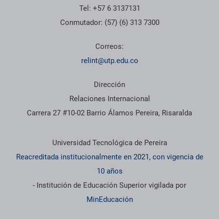
Tel: +57 6 3137131
Conmutador: (57) (6) 313 7300
Correos:
relint@utp.edu.co
Dirección
Relaciones Internacional
Carrera 27 #10-02 Barrio Álamos Pereira, Risaralda
Información institucional
Universidad Tecnológica de Pereira
Reacreditada institucionalmente en 2021, con vigencia de
10 años
- Institución de Educación Superior vigilada por
MinEducación