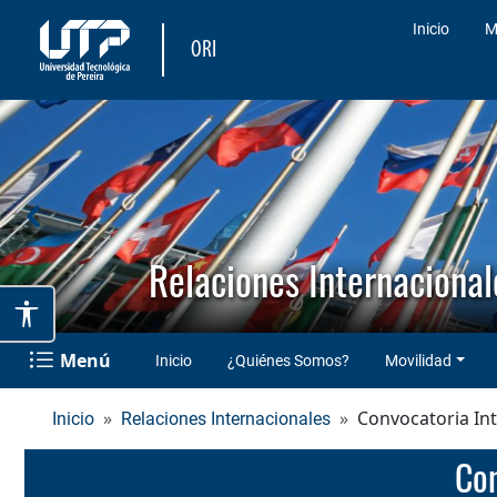
Inicio
M
ORI
Relaciones Internacional
Menú
Inicio
¿Quiénes Somos?
Movilidad
Convocatoria In
Inicio
Relaciones Internacionales
C