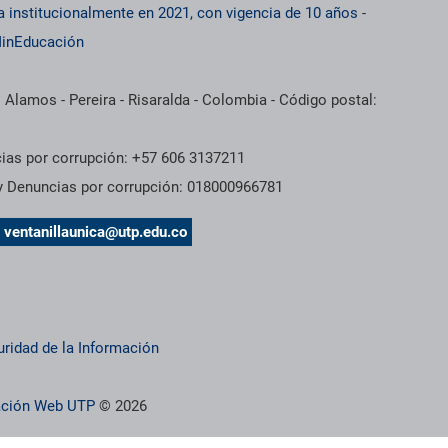
a institucionalmente en 2021, con vigencia de 10 años
-
inEducación
 Alamos - Pereira - Risaralda - Colombia - Código postal:
cias por corrupción: +57 606 3137211
 y Denuncias por corrupción: 018000966781
s
ventanillaunica@utp.edu.co
uridad de la Información
ración Web UTP
© 2026