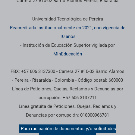
Carrera 27 #10-02 Barrio Álamos Pereira, Risaralda
Información institucional
Universidad Tecnológica de Pereira
Reacreditada institucionalmente en 2021, con vigencia de
10 años
- Institución de Educación Superior vigilada por
MinEducación
PBX: +57 606 3137300 - Carrera 27 #10-02 Barrio Alamos
- Pereira - Risaralda - Colombia - Código postal: 660003
Línea de Peticiones, Quejas, Reclamos y Denuncias por
corrupción: +57 606 3137211
Línea gratuita de Peticiones, Quejas, Reclamos y
Denuncias por corrupción: 018000966781
Para radicación de documentos y/o solicitudes