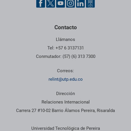
Contacto
Llámanos
Tel: +57 6 3137131
Conmutador: (57) (6) 313 7300
Correos:
relint@utp.edu.co
Dirección
Relaciones Internacional
Carrera 27 #10-02 Barrio Álamos Pereira, Risaralda
Información institucional
Universidad Tecnológica de Pereira