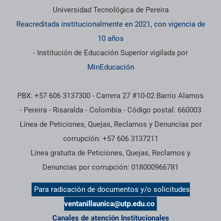
Información institucional
Universidad Tecnológica de Pereira
Reacreditada institucionalmente en 2021, con vigencia de
10 años
- Institución de Educación Superior vigilada por
MinEducación
PBX: +57 606 3137300 - Carrera 27 #10-02 Barrio Alamos
- Pereira - Risaralda - Colombia - Código postal: 660003
Línea de Peticiones, Quejas, Reclamos y Denuncias por
corrupción: +57 606 3137211
Línea gratuita de Peticiones, Quejas, Reclamos y
Denuncias por corrupción: 018000966781
Para radicación de documentos y/o solicitudes
ventanillaunica@utp.edu.co
Canales de atención Institucionales