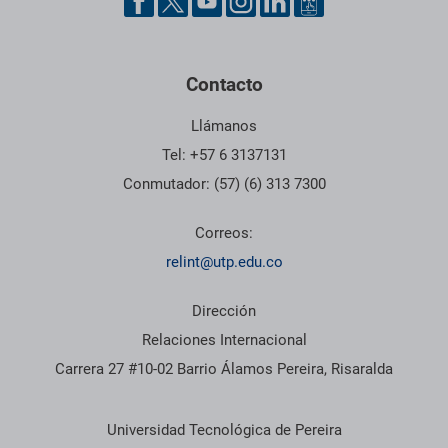
Contacto
Llámanos
Tel: +57 6 3137131
Conmutador: (57) (6) 313 7300
Correos:
relint@utp.edu.co
Dirección
Relaciones Internacional
Carrera 27 #10-02 Barrio Álamos Pereira, Risaralda
Información institucional
Universidad Tecnológica de Pereira