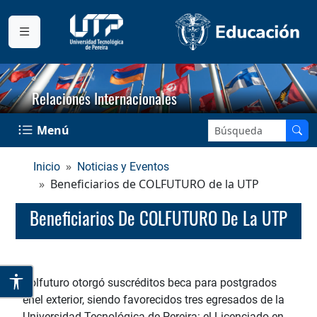
Relaciones Internacionales
Buscar en el sitio:
Menú
Inicio
Noticias y Eventos
Beneficiarios de COLFUTURO de la UTP
Beneficiarios De COLFUTURO De La UTP
Colfuturo otorgó suscréditos beca para postgrados
enel exterior, siendo favorecidos tres egresados de la
Universidad Tecnológica de Pereira: el Licenciado en