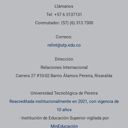
Llámanos
Tel: +57 6 3137131
Conmutador: (57) (6) 313 7300
Correos:
relint@utp.edu.co
Dirección
Relaciones Internacional
Carrera 27 #10-02 Barrio Álamos Pereira, Risaralda
Información institucional
Universidad Tecnológica de Pereira
Reacreditada institucionalmente en 2021, con vigencia de
10 años
- Institución de Educación Superior vigilada por
MinEducación