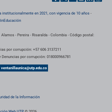
a institucionalmente en 2021, con vigencia de 10 años
-
inEducación
 Alamos - Pereira - Risaralda - Colombia - Código postal:
cias por corrupción: +57 606 3137211
 y Denuncias por corrupción: 018000966781
s
ventanillaunica@utp.edu.co
uridad de la Información
ración Web UTP
© 2026