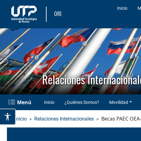
Inicio
M
ORI
Relaciones Internacional
Menú
Inicio
¿Quiénes Somos?
Movilidad
Becas PAEC OEA
Inicio
Relaciones Internacionales