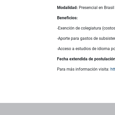
Modalidad:
Presencial en Brasi
Beneficios:
-Exención de colegiatura (costo
-Aporte para gastos de subsisten
-Acceso a estudios de idioma p
Fecha extendida de postulación
Para más información visita:
htt
Pie de página con información de contacto, redes sociales y dat