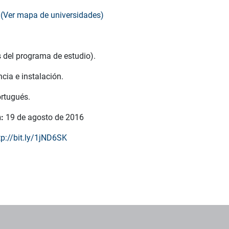
l
(Ver mapa de universidades)
s del programa de estudio).
cia e instalación.
ortugués.
:
19 de agosto de 2016
p://bit.ly/1jND6SK
os institucionales