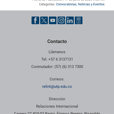
Categorías:
Convocatorias
,
Noticias y Eventos
Pie de página con información de contacto, redes sociales y dat
Contacto
Llámanos
Tel: +57 6 3137131
Conmutador: (57) (6) 313 7300
Correos:
relint@utp.edu.co
Dirección
Relaciones Internacional
Carrera 27 #10-02 Barrio Álamos Pereira, Risaralda